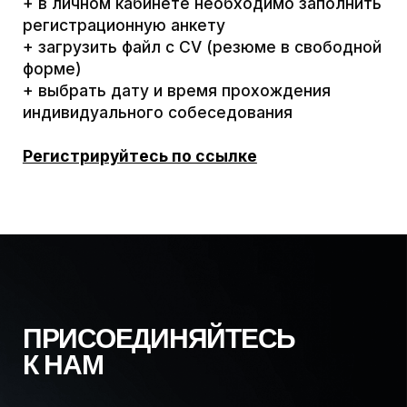
телеграм:
Лаборатории
@bs_mipt
Новости
+7 (498) 713-92-03
События
141701, Московская обл.,
Контакты
г. Долгопрудный,
Институтский пер., 9,
МФТИ, УЛК №2
«Арктика», кабинет 4-17
Политика обработки
Сведения об образовательной
персональных данных
организации