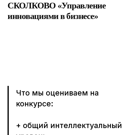
Что мы оцениваем на
конкурсе:
+ общий интеллектуальный
уровень
+ способность к изучению
точных, социальных и
гуманитарных наук
+ знание английского языка
(B1+)
+ непредвзятость и гибкость
мышления
+ коммуникативные навыки