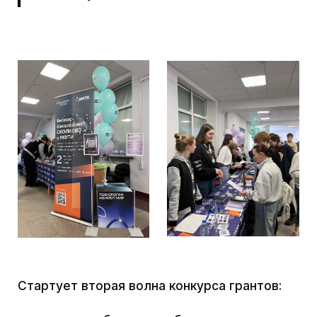
+ в личном кабинете необходимо заполнить
регистрационную анкету
+ загрузить файл с CV (резюме в свободной
форме)
+ выбрать дату и время прохождения
индивидуального собеседования
Регистрируйтесь по ссылке
ПРИСОЕДИНЯЙТЕСЬ
К НАМ
Главная
По вопросам:
bs@mipt.ru
Программы
Консультация в