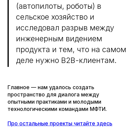
Главная
По вопросам:
bs@mipt.ru
Программы
Консультация в
телеграм:
Лаборатории
@bs_mipt
Новости
+7 (498) 713-92-03
События
141701, Московская обл.,
Контакты
г. Долгопрудный,
Институтский пер., 9,
МФТИ, УЛК №2
«Арктика», кабинет 4-17