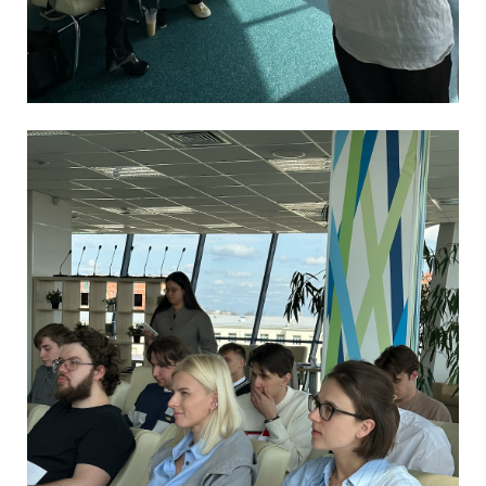
Студенты 4 курса бизнес-
бакалавриата Бизнес-школы
МФТИ х СКОЛКОВО
представили свои проекты.
Андрей Зубов, например, в
своей работе
проанализировал внедрение
новых технологий
(автопилоты, роботы) в
сельское хозяйство и
исследовал разрыв между