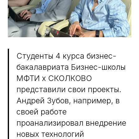
инженерным видением
продукта и тем, что на самом
деле нужно В2В-клиентам.
Главное — нам удалось создать
пространство для диалога между
опытными практиками и молодыми
технологическими командами МФТИ.
Про остальные проекты читайте здесь
ПРИСОЕДИНЯЙТЕСЬ
К НАМ