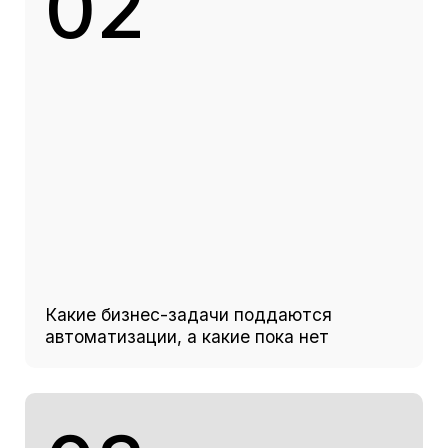
Разбор типовых сценариев
04
Практика: собираем 1–2 рабочих
инструмента с нуля прямо в эфире —
от формулировки задачи словами до
готового результата