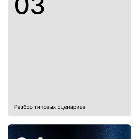
Подходит, если вы...
Совладелец бизнеса
замечаете, что прежние
договоренности больше не
соответствуют текущей стадии
развития компании и хотите
разобраться, как обсуждать
изменения без конфликтов