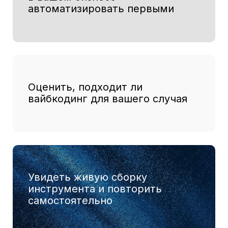
Отправить форму
ПРИСОЕДИНЯЙТЕСЬ
К НАМ
Главная
По вопросам:
bs@mipt.ru
Программы
Консультация в
телеграм:
Лаборатории
@bs_mipt
Новости
+7 (498) 713-92-03
События
141701, Московская обл.,
Контакты
г. Долгопрудный,