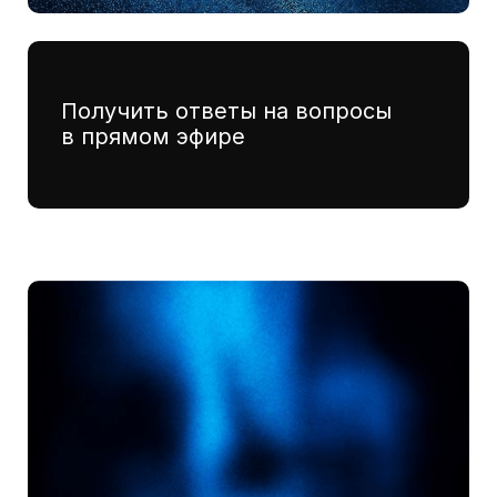
Институтский пер., 9,
МФТИ, УЛК №2
«Арктика», кабинет 4-17
Политика обработки
Сведения об образовательной
персональных данных
организации