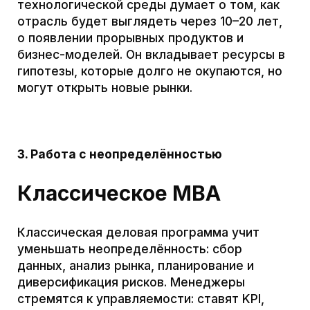
практикой.
4. Тип влияния и лидерства
Классическое MBA
Менеджер традиционного MBA обычно
действует через
иерархию и процессы
. Он
ставит цели перед подразделениями,
контролирует реализацию планов,
оптимизирует цепочки поставок и
отчётность. Тип влияния — директивно-
инженерный: повысить эффективность
отдела, увеличить прибыль, ужать
издержки. Стиль управления часто
сводится к микроменеджменту задач и
«закручиванию гаек». Такой подход
пригоден, когда организационная среда
стабильна и правила игры известны.
Управление