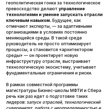
суверенитет, работа с неопределенностью и
трансформацией
– это ключевые
фреймворки новой школы управления.
Центральный тезис статьи:
классическое
MBA готовит менеджеров процессов, а
управление технологиями формирует
именно
архитекторов среды
, способных
работать с системными ограничениями и
конструировать будущее отраслей.
1. Объект управления
Классическое MBA
Традиционная MBA-концепция
рассматривает объект управления
как
компанию или её подразделение
,
бизнес-процессы, продукт и рынок. В
центре внимания — операционная
эффективность, финансы, маркетинг и