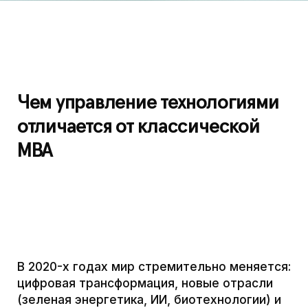
В 2020-х годах мир стремительно меняется:
цифровая трансформация, новые отрасли
(зеленая энергетика, ИИ, биотехнологии) и
геополитическая гонка за технологическое
превосходство делают
управление
технологиями и умение запускать отрасли
ключевым навыком.
Будущее, как
отмечают эксперты, — за адаптивными
организациями в условиях постоянно
меняющейся среды. В такой среде
руководитель не просто оптимизирует
процессы, а становится «архитектором
среды» — он проектирует новую
инфраструктуру отрасли, выстраивает
технологическую экосистему, учитывает
фундаментальные ограничения и риски.
В рамках совместной программы
магистратуры Бизнес-школы МФТИ и Сбера
речь как раз идет о подготовке таких
лидеров: з
апуск отраслей, технологический