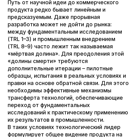
работать с радикальными инновациями и
неопределенностью. Архитектор среды —
это системный лидер, который проектирует
фундаментальные ограничения и связи в
отрасли, создает обучающуюся
организацию, где люди и технологии
связаны единым организмом. Он
концентрируется на экосистемах и
платформах, а не на микрокомандах и
рутинных задачах.
Именно такие компетенции призвана дать
новая магистерская программа «Запуск
высокотехнологичных продуктов» БШ
МФТИ и Сбера. Она фокусируется на
подготовке не просто менеджеров,
а
лидеров-преобразователей
, способных
собирать технологии, кадры и ресурсы в
единую систему и творчески запускать
отраслевые прорывы. В итоге для
думающих инженеров и стартаперов
становится очевидным:
управление
технологиями — это про создание среды и