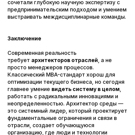
September market
Wow! Amanda Steiner ceramics on September
market. Also, meet talented young creators in the
jewelry section and check some handmade
cosmetics.
01.10.2021