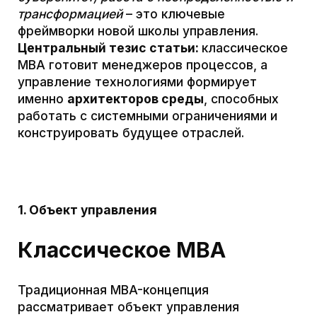
человеческий ресурс. Менеджер
классического MBA фокусируется на
оптимизации внутренних процессов:
логистике, рекламе, продажах,
качественном выполнении текущей
стратегии. Например, Kodak долгое время
управляла производством пленки и
фотоуслуг, считая это ядром своего
бизнеса. Но такой узкий фокус на уже
существующем продукте без учёта
радикальных технологических изменений
оказался роковым.
Управление
технологиями
Здесь объект управления выходит далеко
за рамки одной компании.
Это
технологические платформы и
экосистемы
, отраслевые цепочки создания
стоимости, научно-технологическая
инфраструктура. Вместо оптимизации