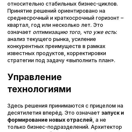
больше, и подход «минимизируй риск»
часто оказывается недостаточным.
Управление
технологиями
Наоборот, технологические лидеры
рассматривают неопределённость как
норму и ресурс. Они создают гибкие
структуры, в которых
ускоренное
тестирование гипотез и адаптация к
изменениям
встроены в культуру. Как
отмечают авторы управленческих трендов,
в ближайшие годы задача лидера-
архитектора будет заключаться в
конструировании компаний,
устойчивых к
изменениям
, ориентированных на человека
и способных превращать
неопределённость в ресурс. Это означает
не бояться «перепутать карты»:
экспериментальные лаборатории, пилоты и
форсайт-сессии становятся обычной