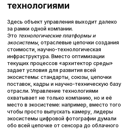
Классическое MBA
Менеджеры, обученные по классической
MBA-схеме, обычно работают в среде
относительно стабильных бизнес-циклов.
Принятие решений ориентировано на
среднесрочный и краткосрочный горизонт –
квартал, год или несколько лет. Это
означает
оптимизацию того, что уже есть
:
анализ текущего рынка, усиление
конкурентных преимуществ в рамках
известных продуктов, корректировки
стратегии под задачу «выполнить план».
Управление
технологиями
Здесь решения принимаются с прицелом на
десятилетия вперёд. Это означает
запуск и
формирование новых отраслей
, а не