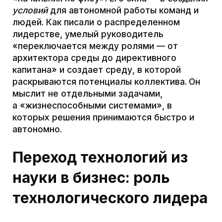
поддерживает сотни спин-оффов на основе
своих разработок: их стартапы привлекают
инвестиции и демонстрируют высокую
выживаемость, подтверждая важность
системного подхода. В частном секторе
известны истории DeepMind (ИИ-
технологии, начавшиеся как
исследовательский проект и ставшие
коммерчески востребованными) и Moderna
(мРНК-технологии, воплощённые в
вакцины). Во всех этих случаях лидеры
сочетали глубокую научную экспертизу с
предпринимательским подходом и умением
выстраивать междисциплинарные команды.
Заключение
Современная реальность
требует
архитекторов отраслей
, а не
просто менеджеров процессов.
Классический MBA-стандарт хорош для
оптимизации текущего бизнеса, но сегодня
главнее умение
видеть систему в целом
,