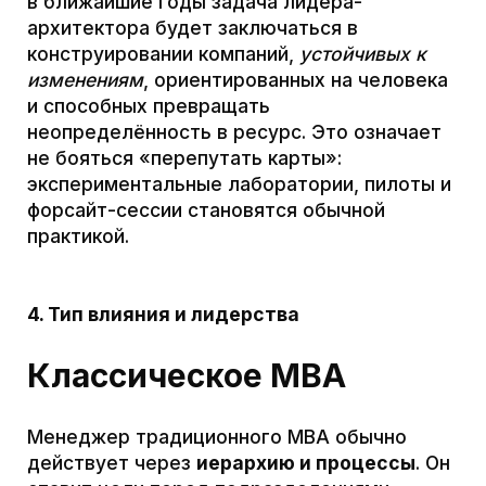
Путь от научной идеи до коммерческого
продукта редко бывает линейным и
предсказуемым. Даже прорывная
разработка может не дойти до рынка:
между фундаментальным исследованием
(TRL 1–3) и промышленным внедрением
(TRL 8–9) часто лежит так называемая
«мёртвая долина». Для преодоления этой
«долины смерти» требуются
дополнительные итерации – пилотные
образцы, испытания в реальных условиях и
правки на основе обратной связи. Для этого
необходимы эффективные механизмы
трансферта технологий, обеспечивающие
переход от фундаментальных
исследований к практическому применению
их результатов в промышленности.
В таких условиях технологический лидер
формулирует общее видение продукта на
основе научных результатов, постоянно
проверяет гипотезы и прототипы, находит
обратную связь и подготавливает