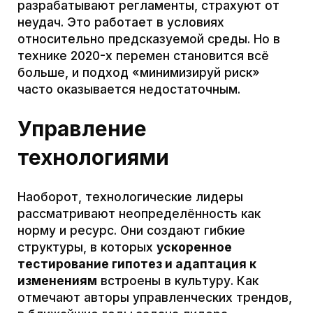
технологиями
Здесь лидером выступает скорее
инженер
среды
— архитектор экосистемы, чем
«начальник по флоу». Его сила — в
создании
условий
для автономной работы команд и
людей. Как писали о распределенном
лидерстве, умелый руководитель
«переключается между ролями — от
архитектора среды до директивного
капитана» и создает среду, в которой
раскрываются потенциалы коллектива.
Он
мыслит не отдельными задачами,
а «жизнеспособными системами», в
которых решения принимаются быстро и
автономно.
Переход технологий из
науки в бизнес: роль
технологического лидера