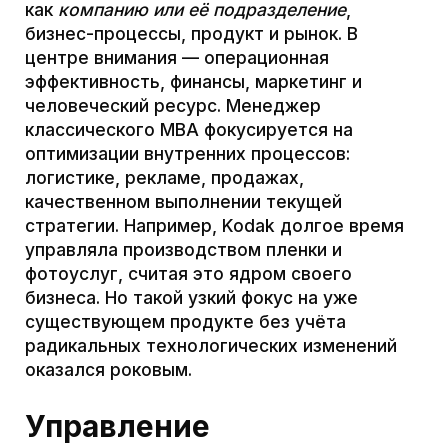
текущих процессов «архитектор среды»
задает условия для развития всей
экосистемы: стандарты, союзы, цепочки
поставок, кадры и научно-техническую базу
отрасли. Управление технологиями
охватывает не только компанию, но и её
место в экосистеме: например, вместо того
чтобы просто выпускать камеру, лидеры
экосистемы цифровой фотографии думали
обо всей цепочке от сенсора до облачного
хранилища. Так поступила Fujifilm – она не
только запустила конкурентные цифровые
камеры, но и трансформировала свои
компетенции в химии пленки в успешные
продукты в косметике и медицине. В итоге
объектом управления для Fujifilm
стала
индустрия знаний
, а не только плёнка,
что позволило компании переосмыслить
бизнес и сохранить позиции.
2. Горизонт решений