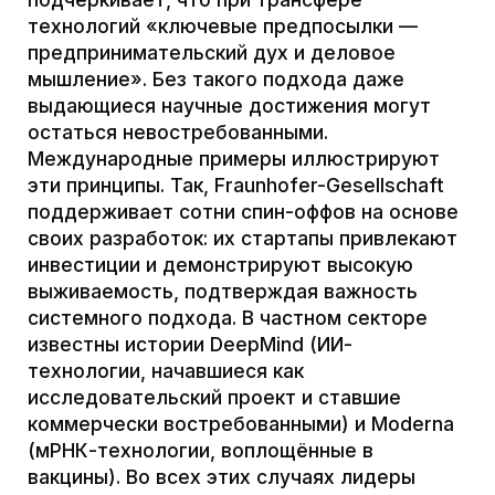
Star in the second pavilion
03.10.2021
Dutch story of wooden house
The film is about a small village of carvers on the north
of Viborg. There are great set design scenes and the
film is full of delightful applied art objects.
02.10.2021