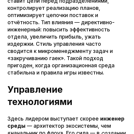
технологию к промышленному масштабу.
Лидер видит всю инновационную
экосистему целиком: он анализирует
взаимосвязи между наукой, инженерией,
производством и рынком. Это помогает
предвидеть последствия решений и
согласовывать действия разных команд, а
не реагировать только на изолированные
задачи
.
Помимо этого, он объединяет
учёных, инженеров, продуктовых
менеджеров и бизнес-специалистов,
устанавливает общий язык между этими
сообществами, формирует коллектив,
способный довести проект от лаборатории
до рынка. Fraunhofer-Gesellschaft
подчёркивает, что при трансфере
технологий «ключевые предпосылки —
предпринимательский дух и деловое
мышление». Без такого подхода даже
выдающиеся научные достижения могут
остаться невостребованными.
Международные примеры иллюстрируют
эти принципы. Так, Fraunhofer-Gesellschaft