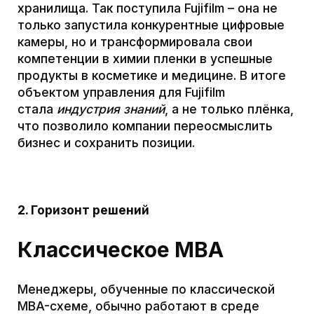
только бизнес-подразделений. Архитектор
технологической среды думает о том, как
отрасль будет выглядеть через 10–20 лет,
о появлении прорывных продуктов и
бизнес-моделей. Он вкладывает ресурсы в
гипотезы, которые долго не окупаются, но
могут открыть новые рынки.
3. Работа с неопределённостью
Классическое MBA
Классическая деловая программа учит
уменьшать неопределённость: сбор
данных, анализ рынка, планирование и
диверсификация рисков. Менеджеры
стремятся к управляемости: ставят KPI,
разрабатывают регламенты, страхуют от
неудач. Это работает в условиях
относительно предсказуемой среды. Но в
технике 2020-х перемен становится всё