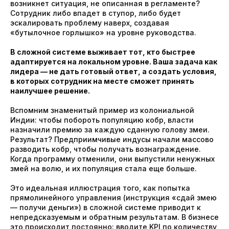
возникнет ситуация, не описанная в регламенте?
Сотрудник либо впадет в ступор, либо будет
эскалировать проблему наверх, создавая
«бутылочное горлышко» на уровне руководства.
В сложной системе выживает тот, кто быстрее
адаптируется на локальном уровне. Ваша задача как
лидера — не дать готовый ответ, а создать условия,
в которых сотрудник на месте сможет принять
наилучшее решение.
Вспомним знаменитый пример из колониальной
Индии: чтобы побороть популяцию кобр, власти
назначили премию за каждую сданную голову змеи.
Результат? Предприимчивые индусы начали массово
разводить кобр, чтобы получать вознаграждение.
Когда программу отменили, они выпустили ненужных
змей на волю, и их популяция стала еще больше.
Это идеальная иллюстрация того, как попытка
прямолинейного управления (инструкция «сдай змею
— получи деньги») в сложной системе приводит к
непредсказуемым и обратным результатам. В бизнесе
это происходит постоянно: вводите KPI по количеству